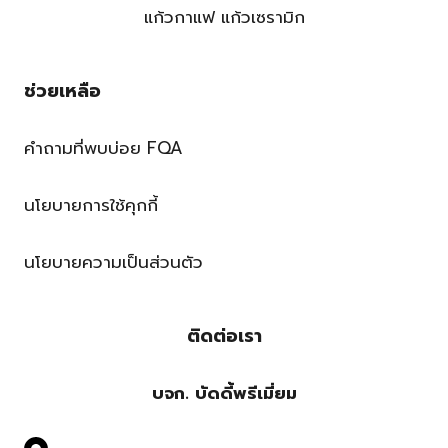
แก้วกาแฟ แก้วเซรามิก
ช่วยเหลือ
คำถามที่พบบ่อย FQA
นโยบายการใช้คุกกี้
นโยบายความเป็นส่วนตัว
ติดต่อเรา
บจก. บัดดี้พรีเมี่ยม