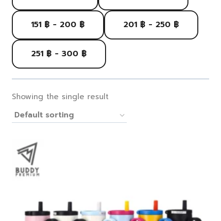
151 ฿ - 200 ฿
201 ฿ - 250 ฿
251 ฿ - 300 ฿
Showing the single result