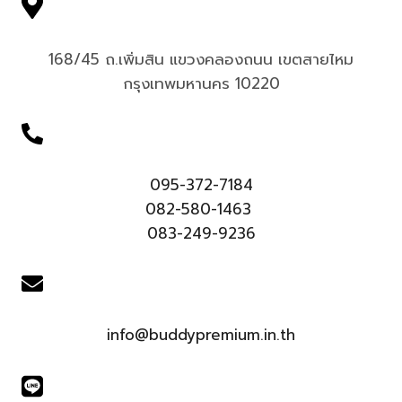
168/45 ถ.เพิ่มสิน แขวงคลองถนน เขตสายไหม
กรุงเทพมหานคร 10220
095-372-7184
082-580-1463
083-249-9236
info@buddypremium.in.th