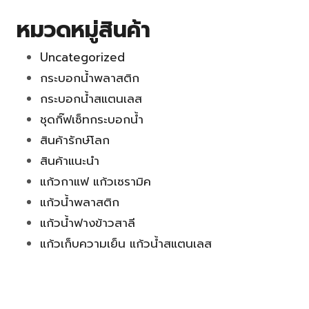
หมวดหมู่สินค้า
Uncategorized
กระบอกน้ำพลาสติก
กระบอกน้ำสแตนเลส
ชุดกิ๊ฟเซ็ทกระบอกน้ำ
สินค้ารักษ์โลก
สินค้าแนะนำ
แก้วกาแฟ แก้วเซรามิค
แก้วน้ำพลาสติก
แก้วน้ำฟางข้าวสาลี
แก้วเก็บความเย็น แก้วน้ำสแตนเลส