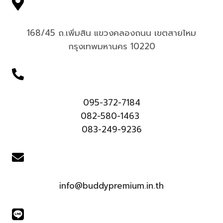
168/45 ถ.เพิ่มสิน แขวงคลองถนน เขตสายไหม
กรุงเทพมหานคร 10220
095-372-7184
082-580-1463
083-249-9236
info@buddypremium.in.th