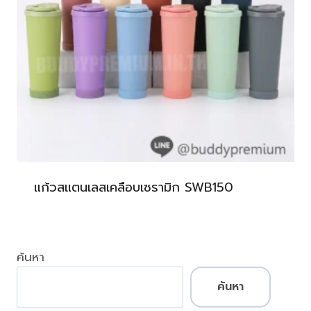
แก้วสแตนเลสเคลือบเซรามิก SWB150
ค้นหา
ค้นหา