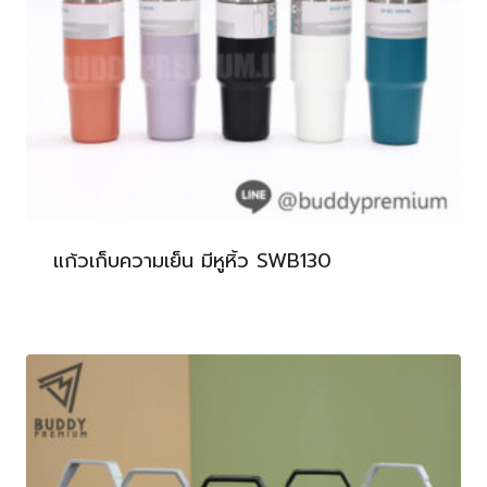
แก้วเก็บความเย็น มีหูหิ้ว SWB130