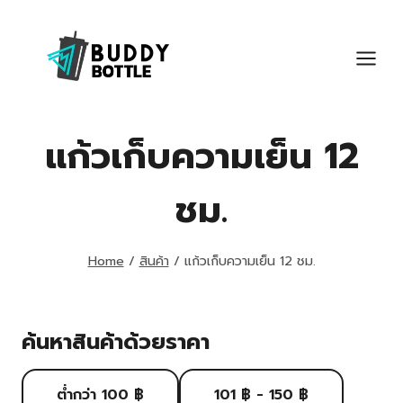
Skip
to
content
แก้วเก็บความเย็น 12
ชม.
Home
/
สินค้า
/
แก้วเก็บความเย็น 12 ชม.
ค้นหาสินค้าด้วยราคา
ต่ำกว่า 100 ฿
101 ฿ - 150 ฿