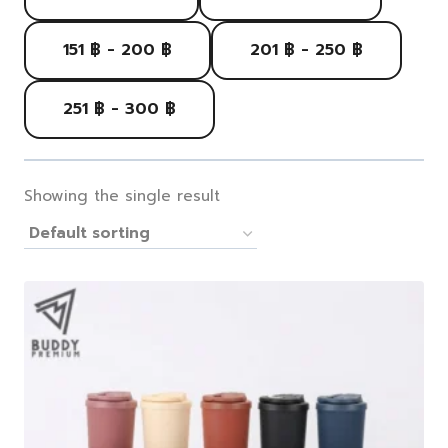
151 ฿ - 200 ฿
201 ฿ - 250 ฿
251 ฿ - 300 ฿
Showing the single result