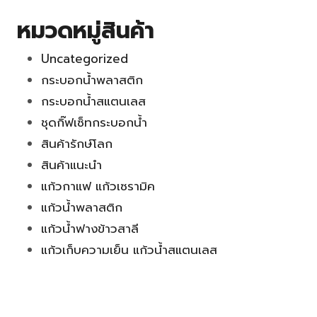
หมวดหมู่สินค้า
Uncategorized
กระบอกน้ำพลาสติก
กระบอกน้ำสแตนเลส
ชุดกิ๊ฟเซ็ทกระบอกน้ำ
สินค้ารักษ์โลก
สินค้าแนะนำ
แก้วกาแฟ แก้วเซรามิค
แก้วน้ำพลาสติก
แก้วน้ำฟางข้าวสาลี
แก้วเก็บความเย็น แก้วน้ำสแตนเลส