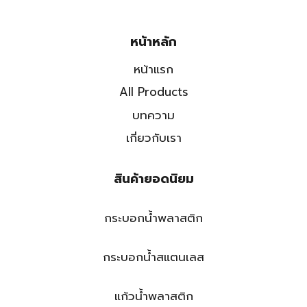
หน้าหลัก
หน้าแรก
All Products
บทความ
เกี่ยวกับเรา
สินค้ายอดนิยม
กระบอกน้ำพลาสติก
กระบอกน้ำสแตนเลส
แก้วน้ำพลาสติก