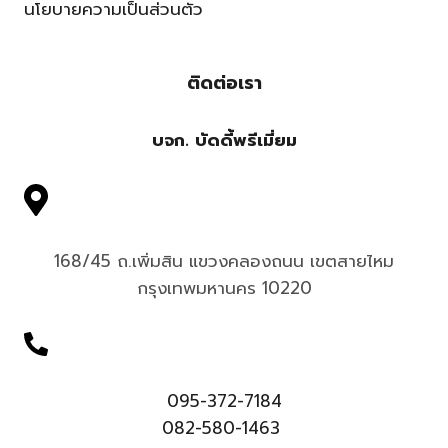
นโยบายความเป็นส่วนตัว
ติดต่อเรา
บจก. บัดดี้พรีเมี่ยม
168/45 ถ.เพิ่มสิน แขวงคลองถนน เขตสายไหม
กรุงเทพมหานคร 10220
095-372-7184
082-580-1463