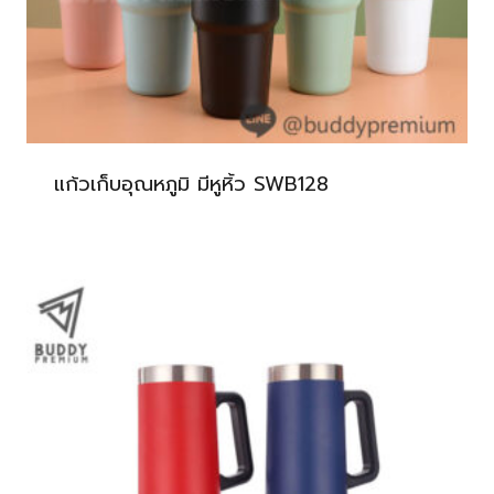
แก้วเก็บอุณหภูมิ มีหูหิ้ว SWB128