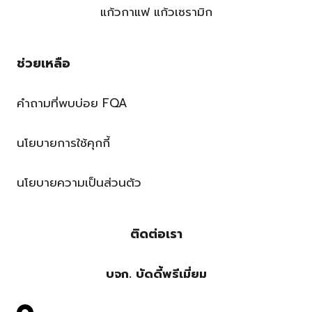
แก้วกาแฟ แก้วเซรามิก
ช่วยเหลือ
คำถามที่พบบ่อย FQA
นโยบายการใช้คุกกี้
นโยบายความเป็นส่วนตัว
ติดต่อเรา
บจก. บัดดี้พรีเมี่ยม