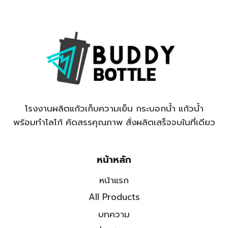
โรงงานผลิตแก้วเก็บความเย็น กระบอกน้ำ แก้วน้ำ
พร้อมทำโลโก้ คัดสรรคุณภาพ สั่งผลิตเสร็จจบในที่เดียว
หน้าหลัก
หน้าแรก
All Products
บทความ