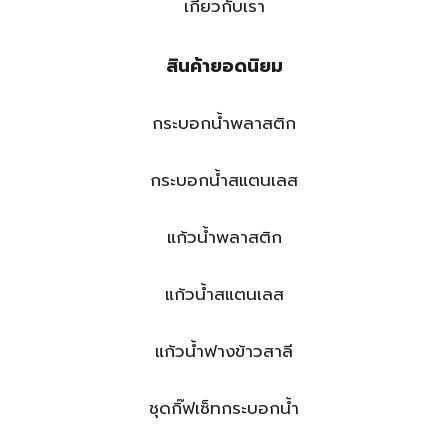
เกี่ยวกับเรา
สินค้ายอดนิยม
กระบอกน้ำพลาสติก
กระบอกน้ำสแตนเลส
แก้วน้ำพลาสติก
แก้วน้ำสแตนเลส
แก้วน้ำฟางข้าวสาลี
ชุดกิ๊ฟเซ็ทกระบอกน้ำ