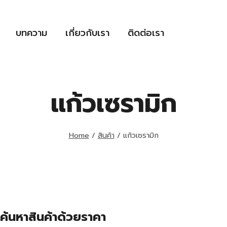
บทความ
เกี่ยวกับเรา
ติดต่อเรา
แก้วเซรามิก
Home
/
สินค้า
/
แก้วเซรามิก
ค้นหาสินค้าด้วยราคา