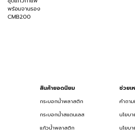
ชุดแก้วกาแฟ
พร้อมจานรอง
CMB200
สินค้ายอดนิยม
ช่วยเห
กระบอกน้ำพลาสติก
คำถาม
กระบอกน้ำสแตนเลส
นโยบาย
แก้วน้ำพลาสติก
นโยบาย