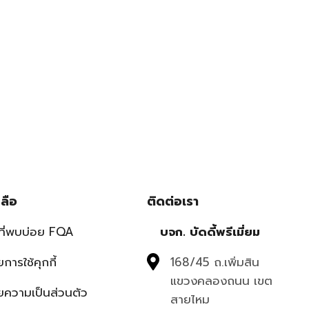
ลือ
ติดต่อเรา
ที่พบบ่อย FQA
บจก. บัดดี้พรีเมี่ยม
การใช้คุกกี้
168/45 ถ.เพิ่มสิน
แขวงคลองถนน เขต
ความเป็นส่วนตัว
สายไหม