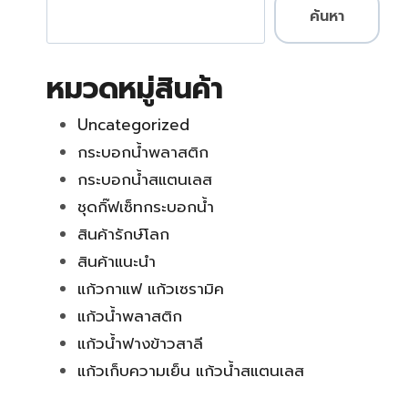
ค้นหา
หมวดหมู่สินค้า
Uncategorized
กระบอกน้ำพลาสติก
กระบอกน้ำสแตนเลส
ชุดกิ๊ฟเซ็ทกระบอกน้ำ
สินค้ารักษ์โลก
สินค้าแนะนำ
แก้วกาแฟ แก้วเซรามิค
แก้วน้ำพลาสติก
แก้วน้ำฟางข้าวสาลี
แก้วเก็บความเย็น แก้วน้ำสแตนเลส