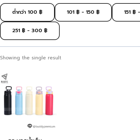
ต่ำกว่า 100 ฿
101 ฿ - 150 ฿
151 ฿ 
251 ฿ - 300 ฿
Showing the single result