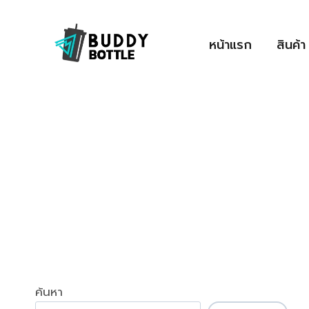
Skip
to
หน้าแรก
สินค้า
content
ค้นหา