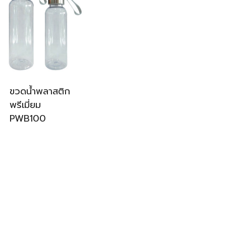
ขวดน้ำพลาสติก
พรีเมี่ยม
PWB100