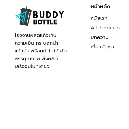
หน้าหลัก
หน้าแรก
All Products
โรงงานผลิตแก้วเก็บ
บทความ
ความเย็น กระบอกน้ำ
เกี่ยวกับเรา
แก้วน้ำ พร้อมทำโลโก้ คัด
สรรคุณภาพ สั่งผลิต
เสร็จจบในที่เดียว