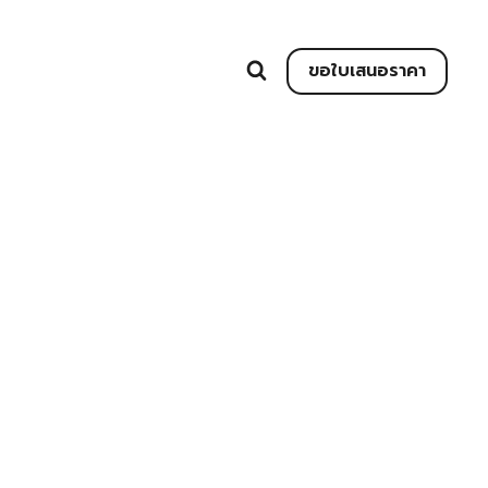
ขอใบเสนอราคา