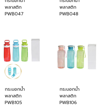
กระบอกน้ำ
กระบอกน้ำ
พลาสติก
พลาสติก
PWB047
PWB048
กระบอกน้ำ
กระบอกน้ำ
พลาสติก
พลาสติก
PWB105
PWB106