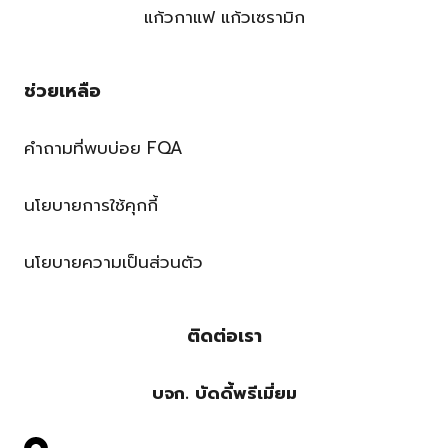
แก้วกาแฟ แก้วเซรามิก
ช่วยเหลือ
คำถามที่พบบ่อย FQA
นโยบายการใช้คุกกี้
นโยบายความเป็นส่วนตัว
ติดต่อเรา
บจก. บัดดี้พรีเมี่ยม