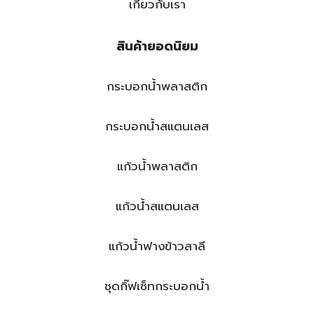
เกี่ยวกับเรา
สินค้ายอดนิยม
กระบอกน้ำพลาสติก
กระบอกน้ำสแตนเลส
แก้วน้ำพลาสติก
แก้วน้ำสแตนเลส
แก้วน้ำฟางข้าวสาลี
ชุดกิ๊ฟเซ็ทกระบอกน้ำ