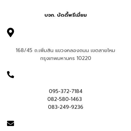
บจก. บัดดี้พรีเมี่ยม
168/45 ถ.เพิ่มสิน แขวงคลองถนน เขตสายไหม
กรุงเทพมหานคร 10220
095-372-7184
082-580-1463
083-249-9236