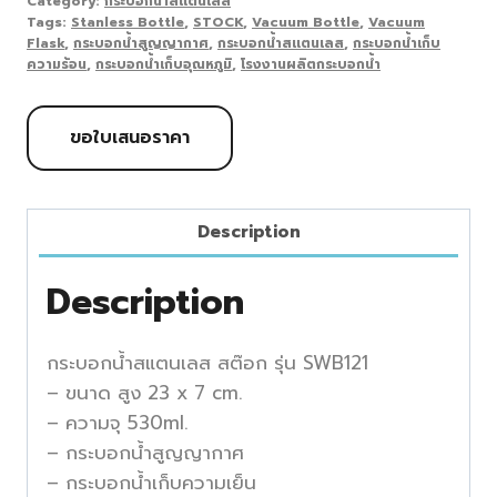
Category:
กระบอกน้ำสแตนเลส
Tags:
Stanless Bottle
,
STOCK
,
Vacuum Bottle
,
Vacuum
Flask
,
กระบอกน้ำสูญญากาศ
,
กระบอกน้ำสแตนเลส
,
กระบอกน้ำเก็บ
ความร้อน
,
กระบอกน้ำเก็บอุณหภูมิ
,
โรงงานผลิตกระบอกน้ำ
ขอใบเสนอราคา
Description
Description
กระบอกน้ำสแตนเลส สต๊อก รุ่น SWB121
– ขนาด สูง 23 x 7 cm.
– ความจุ 530ml.
– กระบอกน้ำสูญญากาศ
– กระบอกน้ำเก็บความเย็น