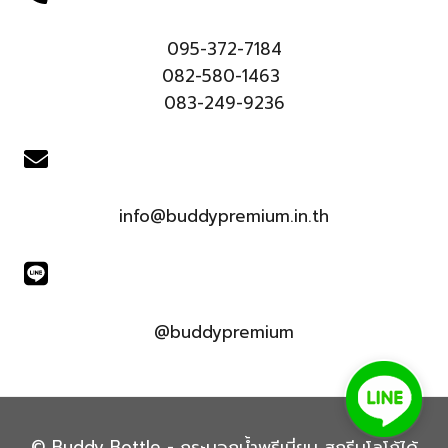
095-372-7184
082-580-1463
083-249-9236
info@buddypremium.in.th
@buddypremium
© Buddy Bottle - กระบอกน้ำพรีเมี่ยม สกรีนโลโก้ได้