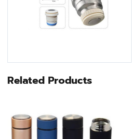
Related Products