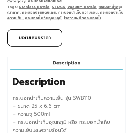
Category:
กระบอกน้ำสแตนเลส
Tags:
Stanless Bottle
,
STOCK
,
Vacuum Bottle
,
กระบอกน้ำสูญ
ญากาศ
,
กระบอกน้ำสแตนเลส
,
กระบอกน้ำเก็บความร้อน
,
กระบอกน้ำเก็บ
ความเย็น
,
กระบอกน้ำเก็บอุณหภูมิ
,
โรงงานผลิตกระบอกน้ำ
ขอใบเสนอราคา
Description
Description
กระบอกน้ำเก็บความเย็น รุ่น SWB110
– ขนาด 25 x 6.6 cm
– ความจุ 500ml
– กระบอกน้ำเก็บอุณหภูมิ หรือ กระบอกน้ำเก็บ
ความเย็นและความร้อนได้