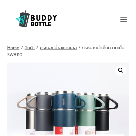
Skip
to
content
Home
/
สินค้า
/
กระบอกน้ำสแตนเลส
/
กระบอกน้ำเก็บความเย็น
SWB110