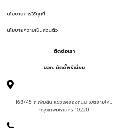
นโยบายการใช้คุกกี้
นโยบายความเป็นส่วนตัว
ติดต่อเรา
บจก. บัดดี้พรีเมี่ยม
168/45 ถ.เพิ่มสิน แขวงคลองถนน เขตสายไหม
กรุงเทพมหานคร 10220