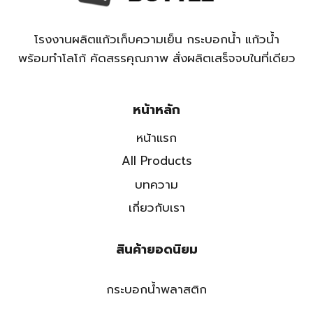
โรงงานผลิตแก้วเก็บความเย็น กระบอกน้ำ แก้วน้ำ
พร้อมทำโลโก้ คัดสรรคุณภาพ สั่งผลิตเสร็จจบในที่เดียว
หน้าหลัก
หน้าแรก
All Products
บทความ
เกี่ยวกับเรา
สินค้ายอดนิยม
กระบอกน้ำพลาสติก