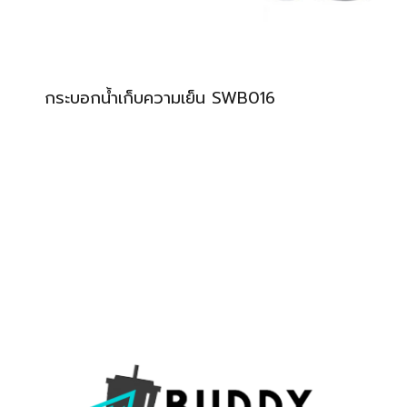
กระบอกน้ำเก็บความเย็น SWB016