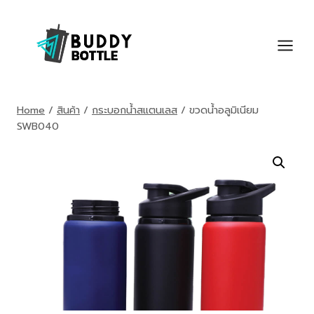
Skip
to
content
Home
/
สินค้า
/
กระบอกน้ำสแตนเลส
/
ขวดน้ำอลูมิเนียม
SWB040