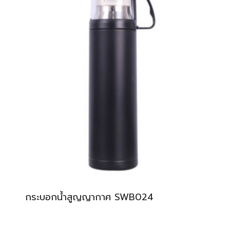
กระบอกน้ำสูญญากาศ SWB024