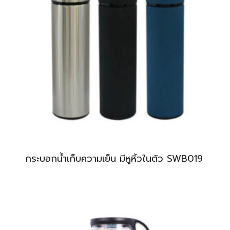
กระบอกน้ำเก็บความเย็น มีหูหิ้วในตัว SWB019