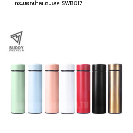
กระบอกน้ำสแตนเลส SWB017