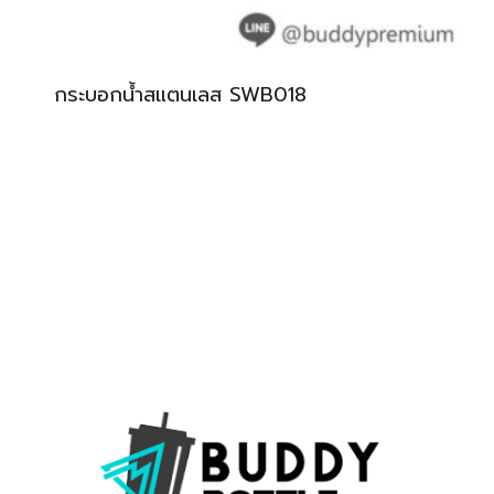
กระบอกน้ำสแตนเลส SWB018