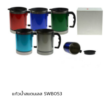
แก้วน้ำสแตนเลส SWB053