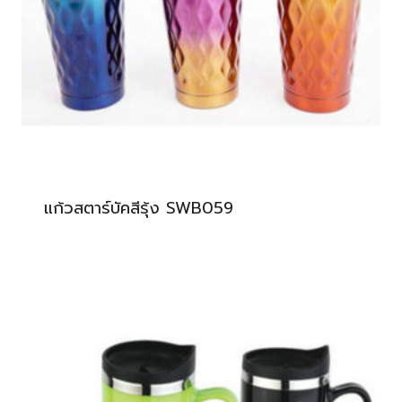
แก้วสตาร์บัคสีรุ้ง SWB059