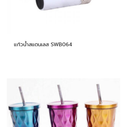
แก้วน้ำสแตนเลส SWB064