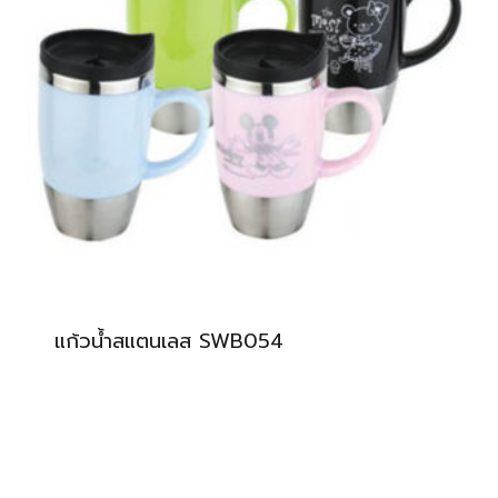
แก้วน้ำสแตนเลส SWB054