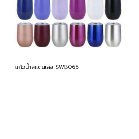
แก้วน้ำสแตนเลส SWB065