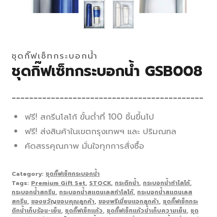
ชุดกิ๊ฟเซ็ทกระบอกน้ำ
ชุดกิ๊ฟเซ็ทกระบอกน้ำ GSB008
____________________________________________
ฟรี! สกรีนโลโก้ ขั้นต่ำที่ 100 ชิ้นขึ้นไป
ฟรี! ส่งสินค้าในเขตกรุงเทพฯ และ ปริมณฑล
คัดสรรคุณภาพ มั่นใจทุกการสั่งซื้อ
Category:
ชุดกิ๊ฟเซ็ทกระบอกน้ำ
Tags:
Premium Gift Set
,
STOCK
,
กระติกน้ำ
,
กระบอกน้ำทำโลโก้
,
กระบอกน้ำสกรีน
,
กระบอกน้ำสแตนเลสทำโลโก้
,
กระบอกน้ำสแตนเลส
สกรีน
,
ของขวัญขอบคุณลูกค้า
,
ของพรีเมี่ยมแจกลูกค้า
,
ชุดกิ๊ฟเซ็ทกระ
ติกน้ำเก็บร้อน-เย็น
,
ชุดกิ๊ฟเซ็ทแก้ว
,
ชุดกิ๊ฟเซ็ทแก้วน้ำเก็บความเย็น
,
ชุด