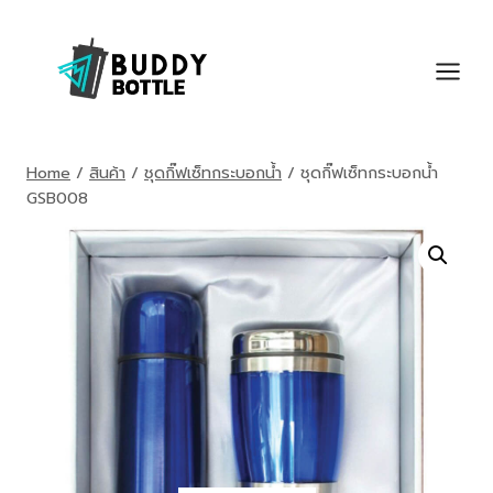
Skip
to
content
Home
/
สินค้า
/
ชุดกิ๊ฟเซ็ทกระบอกน้ำ
/
ชุดกิ๊ฟเซ็ทกระบอกน้ำ
GSB008