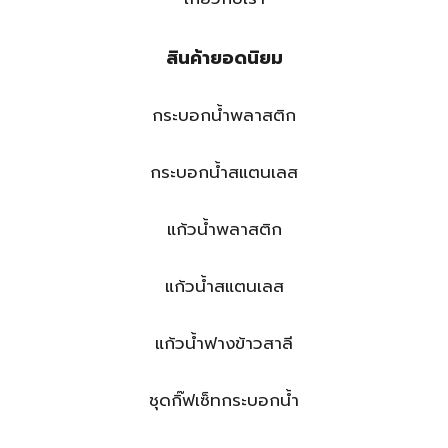
สินค้ายอดนิยม
กระบอกน้ำพลาสติก
กระบอกน้ำสแตนเลส
แก้วน้ำพลาสติก
แก้วน้ำสแตนเลส
แก้วน้ำฟางข้าวสาลี
ชุดกิ๊ฟเซ็ทกระบอกน้ำ