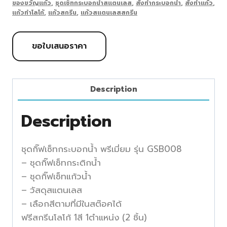
ของขวัญแก้ว
,
ชุดเซ็ทกระบอกน้ำสแตนเลส
,
สั่งทำกระบอกน้ำ
,
สั่งทำแก้ว
,
แก้วทำโลโก้
,
แก้วสกรีน
,
แก้วสแตนเลสสกรีน
ขอใบเสนอราคา
Description
Description
ชุดกิ๊ฟเซ็ทกระบอกน้ำ พรีเมี่ยม รุ่น GSB008
– ชุดกิ๊ฟเซ็ทกระติกน้ำ
– ชุดกิ๊ฟเซ็ทแก้วน้ำ
– วัสดุสแตนเลส
– เลือกสีตามที่มีในสต๊อคได้
ฟรีสกรีนโลโก้ 1สี 1ตำแหน่ง (2 ชิ้น)