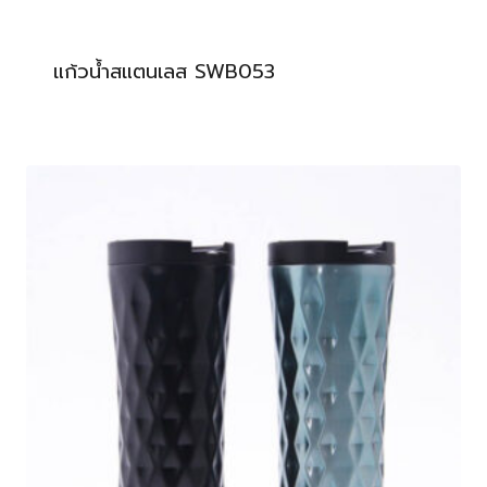
แก้วน้ำสแตนเลส SWB053