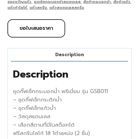
ของขวัญแก้ว
,
ชุดเซ็ทกระบอกน้ำสแตนเลส
,
สั่งทำกระบอกน้ำ
,
สั่งทำแก้ว
,
แก้วทำโลโก้
,
แก้วสกรีน
,
แก้วสแตนเลสสกรีน
ขอใบเสนอราคา
Description
Description
ชุดกิ๊ฟเซ็ทกระบอกน้ำ พรีเมี่ยม รุ่น GSB011
– ชุดกิ๊ฟเซ็ทกระติกน้ำ
– ชุดกิ๊ฟเซ็ทแก้วน้ำ
– วัสดุสแตนเลส
– เลือกสีตามที่มีในสต็อคได้
ฟรีสกรีนโลโก้ 1สี 1ตำแหน่ง (2 ชิ้น)