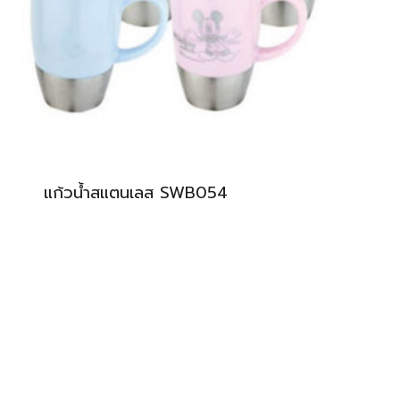
แก้วน้ำสแตนเลส SWB054