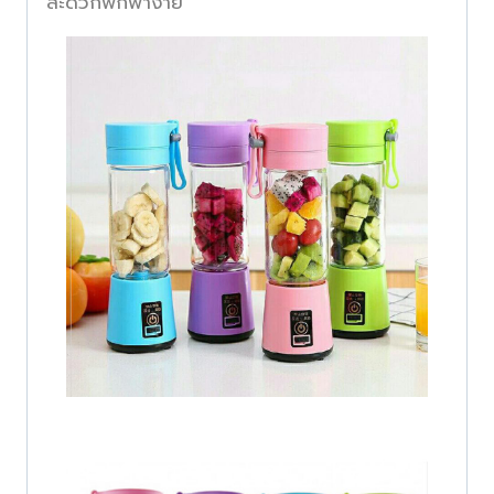
สะดวกพกพาง่าย