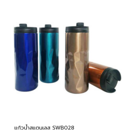
แก้วน้ำสแตนเลส SWB028