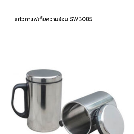
แก้วกาแฟเก็บความร้อน SWB085