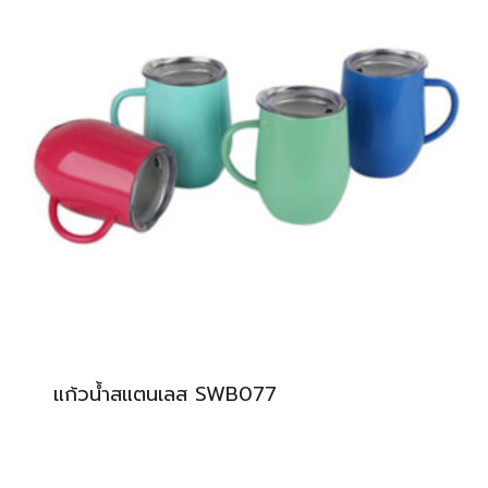
แก้วน้ำสแตนเลส SWB077