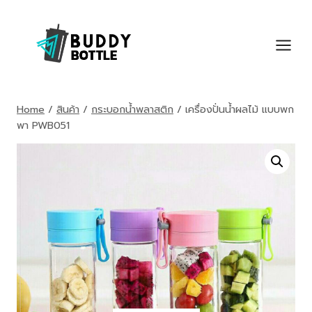
Skip
to
content
Home
/
สินค้า
/
กระบอกน้ำพลาสติก
/
เครื่องปั่นน้ำผลไม้ แบบพก
พา PWB051