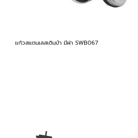
แก้วสแตนเลสเดินป่า มีฝา SWB067