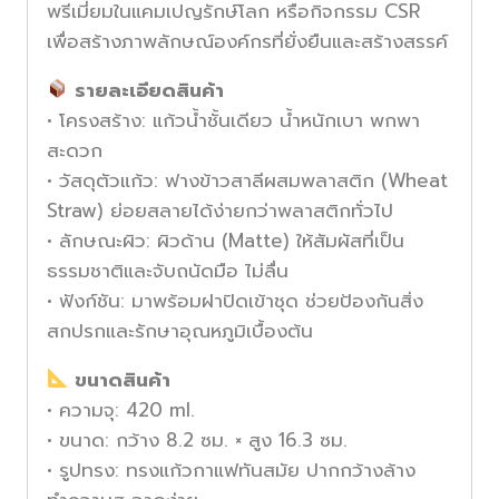
พรีเมี่ยมในแคมเปญรักษ์โลก หรือกิจกรรม CSR
เพื่อสร้างภาพลักษณ์องค์กรที่ยั่งยืนและสร้างสรรค์
รายละเอียดสินค้า
• โครงสร้าง: แก้วน้ำชั้นเดียว น้ำหนักเบา พกพา
สะดวก
• วัสดุตัวแก้ว: ฟางข้าวสาลีผสมพลาสติก (Wheat
Straw) ย่อยสลายได้ง่ายกว่าพลาสติกทั่วไป
• ลักษณะผิว: ผิวด้าน (Matte) ให้สัมผัสที่เป็น
ธรรมชาติและจับถนัดมือ ไม่ลื่น
• ฟังก์ชัน: มาพร้อมฝาปิดเข้าชุด ช่วยป้องกันสิ่ง
สกปรกและรักษาอุณหภูมิเบื้องต้น
ขนาดสินค้า
• ความจุ: 420 ml.
• ขนาด: กว้าง 8.2 ซม. × สูง 16.3 ซม.
• รูปทรง: ทรงแก้วกาแฟทันสมัย ปากกว้างล้าง