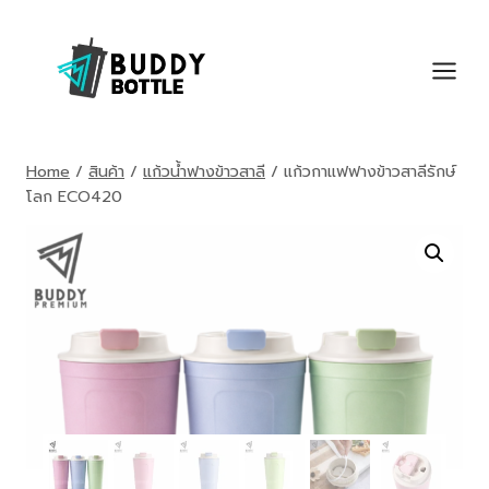
Skip
to
content
Home
/
สินค้า
/
แก้วน้ำฟางข้าวสาลี
/
แก้วกาแฟฟางข้าวสาลีรักษ์
โลก ECO420