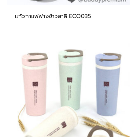
แก้วกาแฟฟางข้าวสาลี ECO035