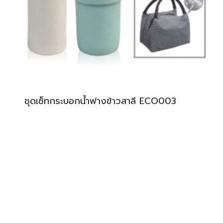
ชุดเซ็ทกระบอกน้ำฟางข้าวสาลี ECO003