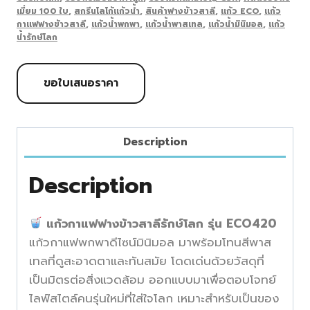
เมี่ยม 100 ใบ
,
สกรีนโลโก้แก้วน้ำ
,
สินค้าฟางข้าวสาลี
,
แก้ว ECO
,
แก้ว
กาแฟฟางข้าวสาลี
,
แก้วน้ำพกพา
,
แก้วน้ำพาสเทล
,
แก้วน้ำมินิมอล
,
แก้ว
น้ำรักษ์โลก
ขอใบเสนอราคา
Description
Description
แก้วกาแฟฟางข้าวสาลีรักษ์โลก รุ่น ECO420
แก้วกาแฟพกพาดีไซน์มินิมอล มาพร้อมโทนสีพาส
เทลที่ดูสะอาดตาและทันสมัย โดดเด่นด้วยวัสดุที่
เป็นมิตรต่อสิ่งแวดล้อม ออกแบบมาเพื่อตอบโจทย์
ไลฟ์สไตล์คนรุ่นใหม่ที่ใส่ใจโลก เหมาะสำหรับเป็นของ