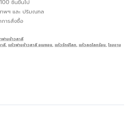
 100 ชิ้นขึ้นไป
ุงเทพฯ และ ปริมณฑล
ารสั่งซื้อ
้ำฟางข้าวสาลี
าลี
,
แก้วฟางข้าวสาลี อเมซอน
,
แก้วรักษ์โลก
,
แก้วลดโลกร้อน
,
โรงงาน