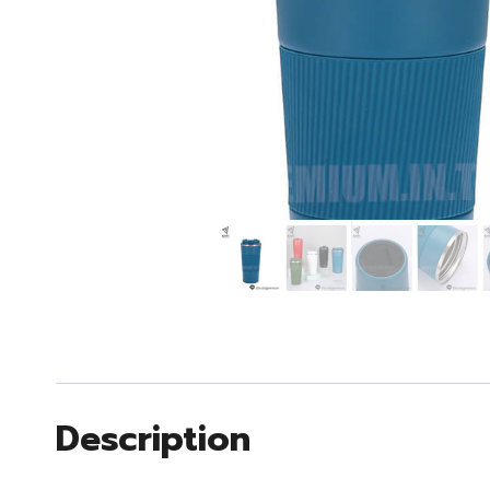
Description