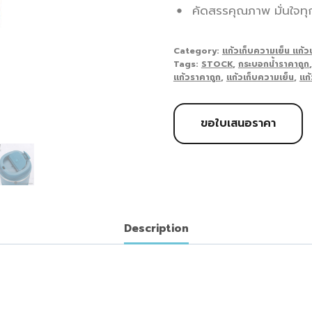
คัดสรรคุณภาพ มั่นใจทุกก
Category:
แก้วเก็บความเย็น แก้
Tags:
STOCK
,
กระบอกน้ำราคาถูก
แก้วราคาถูก
,
แก้วเก็บความเย็น
,
แก้
ขอใบเสนอราคา
Description