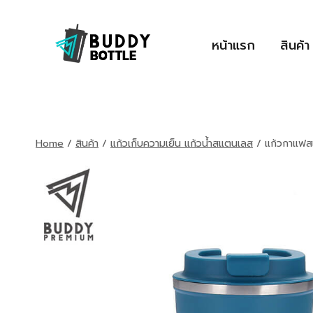
Skip
to
หน้าแรก
สินค้า
content
Home
/
สินค้า
/
แก้วเก็บความเย็น แก้วน้ำสแตนเลส
/
แก้วกาแฟ