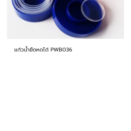
แก้วน้ำยืดหดได้ PWB036