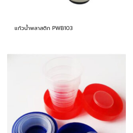
แก้วน้ำพลาสติก PWB103