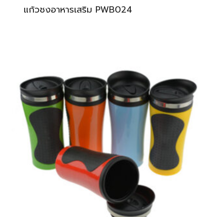
แก้วชงอาหารเสริม PWB024