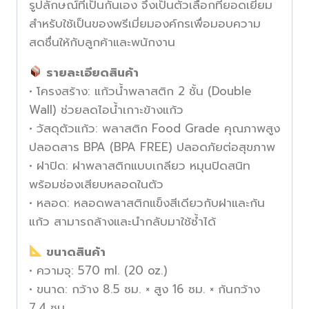
รูปลักษณ์ที่เป็นกันเอง จึงเป็นตัวเลือกที่ยอดเยี่ยม
สำหรับใช้เป็นของพรีเมี่ยมองค์กรเพื่อมอบความ
สดชื่นให้กับลูกค้าและพนักงาน
รายละเอียดสินค้า
• โครงสร้าง: แก้วน้ำพลาสติก 2 ชั้น (Double
Wall) ช่วยลดไอน้ำเกาะข้างแก้ว
• วัสดุตัวแก้ว: พลาสติก Food Grade คุณภาพสูง
ปลอดสาร BPA (BPA FREE) ปลอดภัยต่อสุขภาพ
• ฝาปิด: ฝาพลาสติกแบบเกลียว หมุนปิดสนิท
พร้อมช่องเสียบหลอดในตัว
• หลอด: หลอดพลาสติกแข็งสีเดียวกับฝาและก้น
แก้ว สามารถล้างและนำกลับมาใช้ซ้ำได้
ขนาดสินค้า
• ความจุ: 570 ml. (20 oz.)
• ขนาด: กว้าง 8.5 ซม. × สูง 16 ซม. × ก้นกว้าง
7.4 ซม.