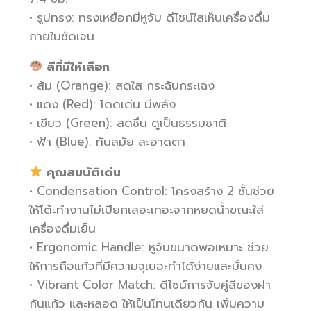
• รูปทรง: ทรงเหยือกมีหูจับ ดีไซน์ใสเห็นเครื่องดื่ม
ภายในชัดเจน
สีที่มีให้เลือก
• ส้ม (Orange): สดใส กระฉับกระเฉง
• แดง (Red): โดดเด่น มีพลัง
• เขียว (Green): สดชื่น ดูเป็นธรรมชาติ
• ฟ้า (Blue): ทันสมัย สะอาดตา
คุณสมบัติเด่น
• Condensation Control: โครงสร้าง 2 ชั้นช่วย
ให้โต๊ะทำงานไม่เปียกเลอะเทอะจากหยดน้ำขณะใส่
เครื่องดื่มเย็น
• Ergonomic Handle: หูจับขนาดพอเหมาะ ช่วย
ให้การถือแก้วที่มีความจุเยอะทำได้ง่ายและมั่นคง
• Vibrant Color Match: ดีไซน์การจับคู่สีของฝา
ก้นแก้ว และหลอด ให้เป็นโทนเดียวกัน เพิ่มความ