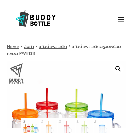
Skip
to
content
Home
/
สินค้า
/
แก้วน้ำพลาสติก
/
แก้วน้ำพลาสติกมีหูจับพร้อม
หลอด PWB138