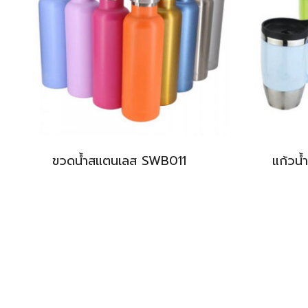
ขวดน้ำสแตนเลส SWB011
แก้วน