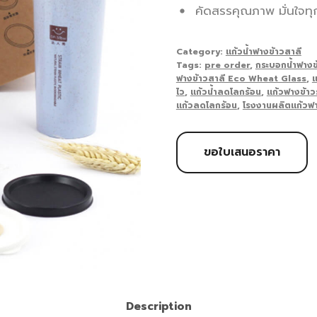
คัดสรรคุณภาพ มั่นใจทุกก
Category:
แก้วน้ำฟางข้าวสาลี
Tags:
pre order
,
กระบอกน้ำฟางข
ฟางข้าวสาลี Eco Wheat Glass
,
แ
ไว
,
แก้วน้ำลดโลกร้อน
,
แก้วฟางข้าว
แก้วลดโลกร้อน
,
โรงงานผลิตแก้วฟา
ขอใบเสนอราคา
Description