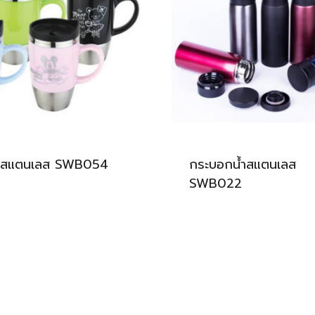
้ำสแตนเลส SWB054
กระบอกน้ำสแตนเลส
SWB022