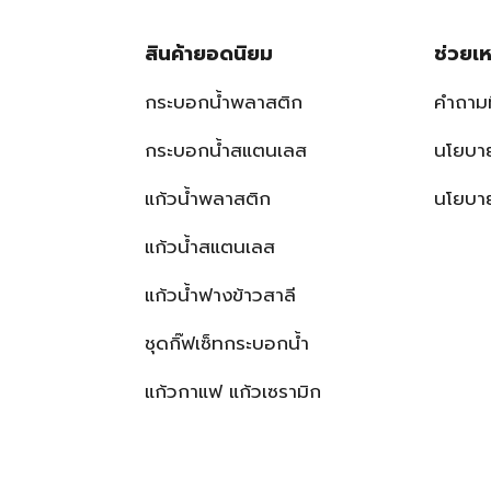
สินค้ายอดนิยม
ช่วยเห
กระบอกน้ำพลาสติก
คำถาม
กระบอกน้ำสแตนเลส
นโยบาย
แก้วน้ำพลาสติก
นโยบาย
แก้วน้ำสแตนเลส
แก้วน้ำฟางข้าวสาลี
ชุดกิ๊ฟเซ็ทกระบอกน้ำ
แก้วกาแฟ แก้วเซรามิก