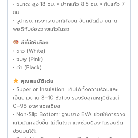
• ขนาด: สูง 18 ซม. × ปากแก้ว 8.5 ซม. × ก้นแก้ว 7
ซม.
• รูปทรง: ทรงกระบอกโค้งมน จับถนัดมือ ขนาด
พอดีกับช่องวางแก้วในรถ
สีที่มีให้เลือก
• ขาว (White)
• ชมพู (Pink)
• ดำ (Black)
คุณสมบัติเด่น
• Superior Insulation: เก็บได้ทั้งความร้อนและ
เย็นยาวนาน 8–10 ชั่วโมง รองรับอุณหภูมิตั้งแต่
0–98 องศาเซลเซียส
• Non-Slip Bottom: ฐานยาง EVA ช่วยให้การวาง
แก้วมั่นคงยิ่งขึ้น ไม่ลื่นไถล และช่วยป้องกันรอยขีด
ข่วนบนโต๊ะ