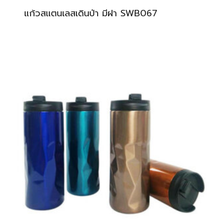
แก้วสแตนเลสเดินป่า มีฝา SWB067