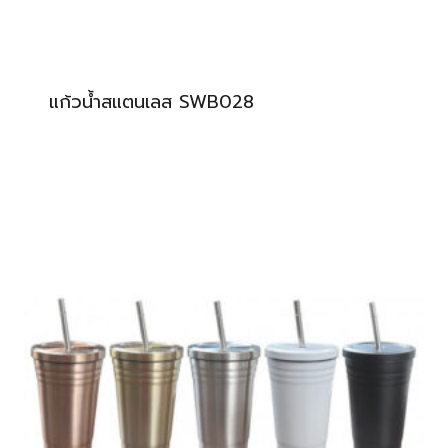
แก้วน้ำสแตนเลส SWB028