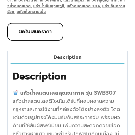
น้ำ
,
แก้วน้ำผิวด้าน
,
แก้วน้ำพกพา
,
แก้วน้ำมีหูหิ้ว
,
แก้วน้ำสุญญากาศ
,
แก้
วน้ำสแตนเลส
,
แก้วน้ำเก็บอุณหภูมิ
,
แก้วสแตนเลส 304
,
แก้วเก็บความ
ร้อน
,
แก้วเก็บความเย็น
ขอใบเสนอราคา
Description
Description
แก้วน้ำสแตนเลสสุญญากาศ รุ่น SWB307
แก้วน้ำสแตนเลสดีไซน์โมเดิร์นที่ผสมผสานความ
หรูหราและการใช้งานที่คล่องตัวได้อย่างลงตัว โดด
เด่นด้วยรูปทรงโค้งมนรับกับสรีระการจับ พร้อมผิว
ด้านที่ให้สัมผัสพรีเมี่ยม เพิ่มความสะดวกด้วยเชือก
หูหิ้วข้างฝาแก้ว เหมาะสำหรับไลฟ์สไตล์คนเมือง ไม่