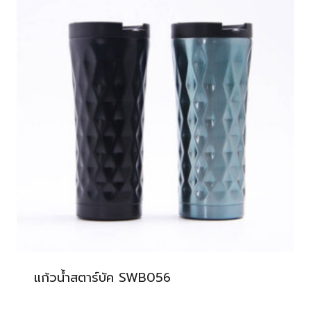
แก้วน้ำสตาร์บัค SWB056