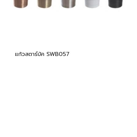
แก้วสตาร์บัค SWB057