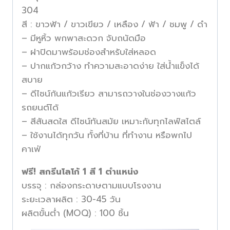
304
สี : ขาวฟ้า / ขาวเขียว / เหลือง / ฟ้า / ชมพู / ดำ
– มีหูหิ้ว พกพาสะดวก จับถนัดมือ
– ฝาปิดมาพร้อมช่องสำหรับใส่หลอด
– ปากแก้วกว้าง ทำความสะอาดง่าย ใส่น้ำแข็งได้
สบาย
– ดีไซน์ก้นแก้วเรียว สามารถวางในช่องวางแก้ว
รถยนต์ได้
– สีสันสดใส ดีไซน์ทันสมัย เหมาะกับทุกไลฟ์สไตล์
– ใช้งานได้ทุกวัน ทั้งที่บ้าน ที่ทำงาน หรือพกไป
คาเฟ่
ฟรี! สกรีนโลโก้ 1 สี 1 ตำแหน่ง
บรรจุ : กล่องกระดาษตามแบบโรงงาน
ระยะเวลาผลิต : 30-45 วัน
ผลิตขั้นต่ำ (MOQ) : 100 ชิ้น