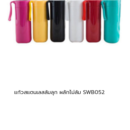
แก้วสแตนเลสล้มลุก ผลักไม่ล้ม SWB052