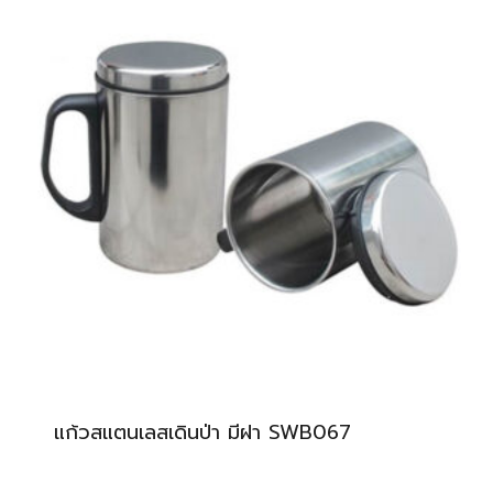
แก้วสแตนเลสเดินป่า มีฝา SWB067