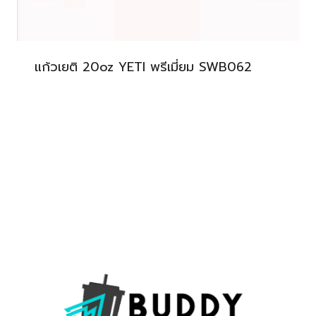
แก้วเยติ 20oz YETI พรีเมี่ยม SWB062