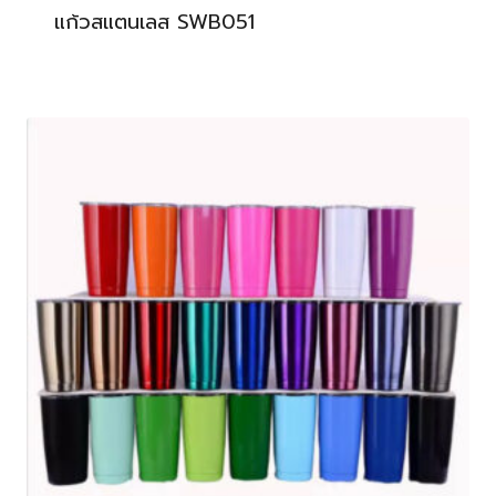
แก้วสแตนเลส SWB051