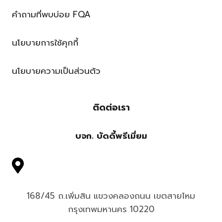
คำถามที่พบบ่อย FQA
นโยบายการใช้คุกกี้
นโยบายความเป็นส่วนตัว
ติดต่อเรา
บจก. บัดดี้พรีเมี่ยม
168/45 ถ.เพิ่มสิน แขวงคลองถนน เขตสายไหม
กรุงเทพมหานคร 10220