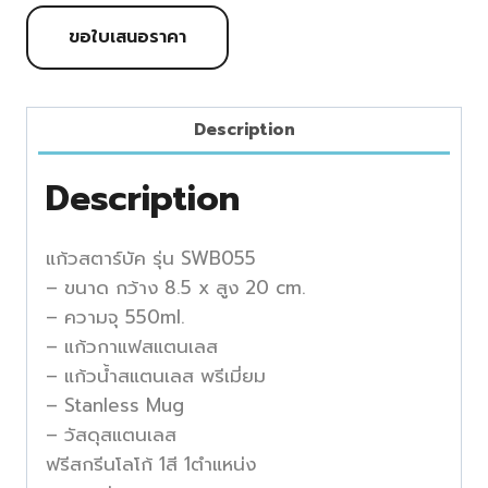
ขอใบเสนอราคา
Description
Description
แก้วสตาร์บัค รุ่น SWB055
– ขนาด กว้าง 8.5 x สูง 20 cm.
– ความจุ 550ml.
– แก้วกาแฟสแตนเลส
– แก้วน้ำสแตนเลส พรีเมี่ยม
– Stanless Mug
– วัสดุสแตนเลส
ฟรีสกรีนโลโก้ 1สี 1ตำแหน่ง