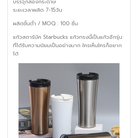
บรรจุกล่องกระดาษ
ระยะเวลาผลิต 7-15วัน
ผลิตขั้นต่ำ / MOQ : 100 ชิ้น
แก้วสตาร์บัค Starbucks แก้วทรงนี้เป็นแก้วอีกรุ่น
ที่ได้รับความนิยมเป็นอย่างมาก ใครเห็นใครก็อยาก
ได้