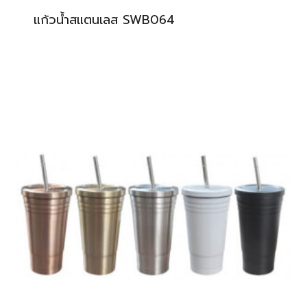
แก้วน้ำสแตนเลส SWB064