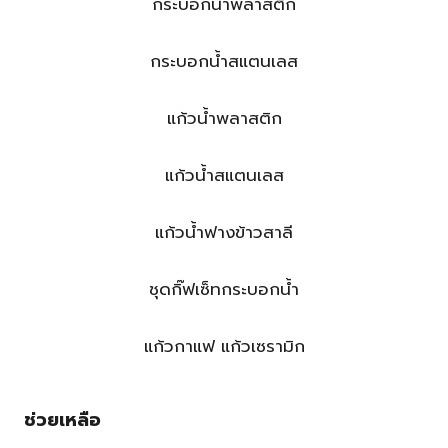
กระบอกน้ำพลาสติก
กระบอกน้ำสแตนเลส
แก้วน้ำพลาสติก
แก้วน้ำสแตนเลส
แก้วน้ำฟางข้าวสาลี
ชุดกิ๊ฟเซ็ทกระบอกน้ำ
แก้วกาแฟ แก้วเซรามิก
ช่วยเหลือ