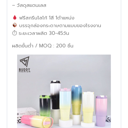
– วัสดุสแตนเลส
ฟรีสกรีนโลโก้ 1สี 1ตำแหน่ง
บรรจุกล่องกระดาษตามแบบของโรงงาน
⏱ ระยะเวลาผลิต 30-45วัน
ผลิตขั้นต่ำ / MOQ : 200 ชิ้น