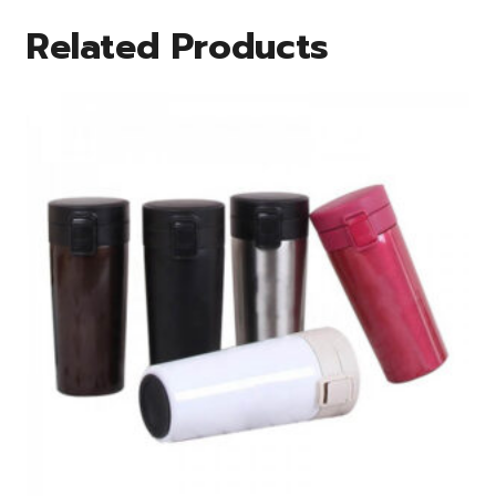
Related Products