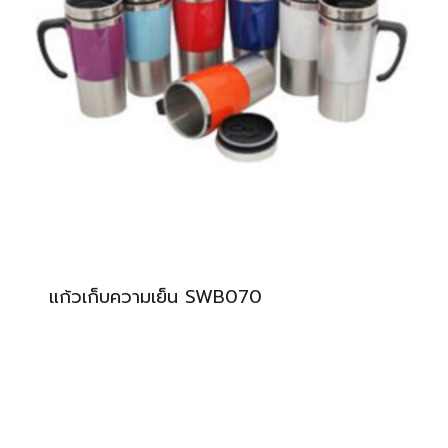
แก้วเก็บความเย็น SWB070