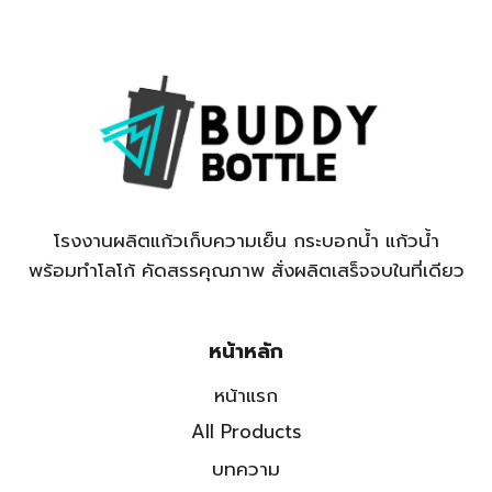
โรงงานผลิตแก้วเก็บความเย็น กระบอกน้ำ แก้วน้ำ
พร้อมทำโลโก้ คัดสรรคุณภาพ สั่งผลิตเสร็จจบในที่เดียว
หน้าหลัก
หน้าแรก
All Products
บทความ