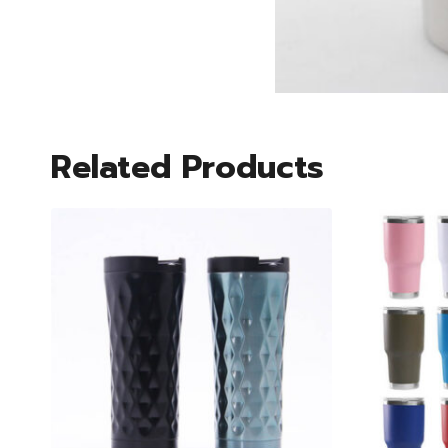
Related Products