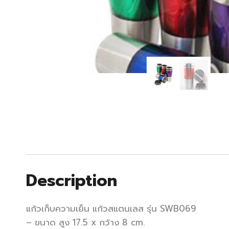
Description
แก้วเก็บความเย็น แก้วสแตนเลส รุ่น SWB069
– ขนาด สูง 17.5 x กว้าง 8 cm.