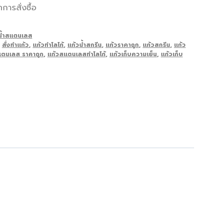
ารสั่งซื้อ
วน้ำสแตนเลส
,
สั่งทำแก้ว
,
แก้วทำโลโก้
,
แก้วน้ำสกรีน
,
แก้วราคาถูก
,
แก้วสกรีน
,
แก้ว
แตนเลส ราคาถูก
,
แก้วสแตนเลสทำโลโก้
,
แก้วเก็บความเย็น
,
แก้วเก็บ