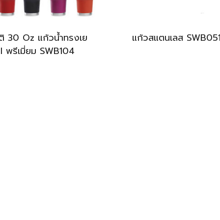
ติ 30 Oz แก้วน้ำทรงเย
แก้วสแตนเลส SWB05
I พรีเมี่ยม SWB104