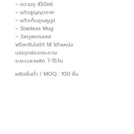
– ความจุ 450ml.
– แก้วสูญญากาศ
– แก้วเก็บอุณหูภูมิ
– Stanless Mug
– วัสดุสแตนเลส
ฟรีสกรีนโลโก้ 1สี 1ตำแหน่ง
บรรจุกล่องกระดาษ
ระยะเวลาผลิต 7-15วัน
ผลิตขั้นต่ำ / MOQ : 100 ชิ้น