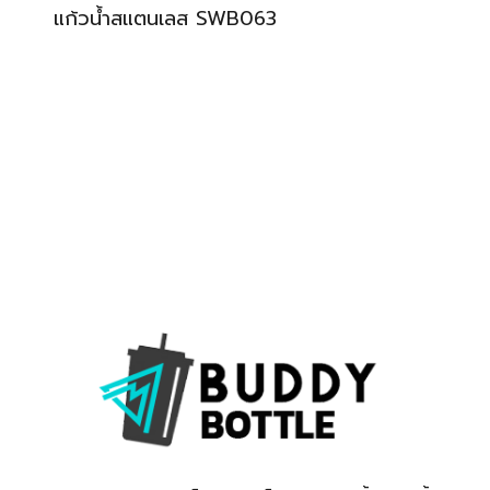
แก้วน้ำสแตนเลส SWB063