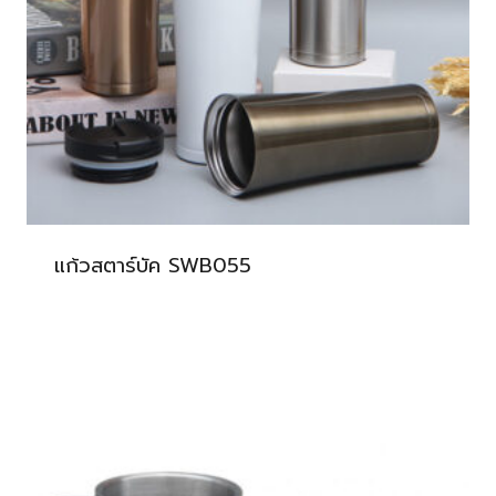
แก้วสตาร์บัค SWB055