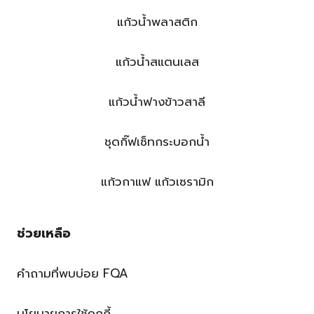
แก้วน้ำพลาสติก
แก้วน้ำสแตนเลส
แก้วน้ำฟางข้าวสาลี
ชุดกิ๊ฟเซ็ทกระบอกน้ำ
แก้วกาแฟ แก้วเซรามิก
ช่วยเหลือ
คำถามที่พบบ่อย FQA
นโยบายการใช้คุกกี้