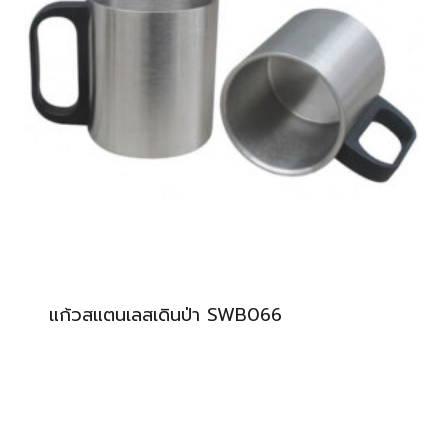
แก้วสแตนเลสเดินป่า SWB066