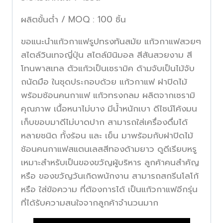
ผลิตขั้นต่ำ / MOQ : 100 ชิ้น
ขอแนะนำแก้วกาแฟรูปทรงทันสมัย แก้วกาแฟสวยๆ
สไตล์วินเทจญี่ปุ่น สไตล์มินิมอล สีสันสวยงาม สี
โทนพาสเทล ตัวแก้วเป็นเซรามิค ด้ามจับเป็นไม้จับ
ถนัดมือ ในชุดประกอบด้วย แก้วกาแฟ ฝาปิดไม้
พร้อมช้อนคนกาแฟ แก้วทรงกลม
ผลิตจากเซรามิ
คุณภาพ เนื้อหนาไม่บาง มีน้ำหนักเบา ดีไซน์โค้งมน
เก็บขอบมาดีไม่บาดปาก สามารถใส่เครื่องดื่มได้
หลายชนิด ทั้งร้อน และ เย็น มาพร้อมกับฝาปิดไม้
ช้อนคนกาแฟสแตนเลสสีทองด้ามยาว ดูดีเรียบหรู
เหมาะสำหรับเป็นของขวัญผู้บริหาร ลูกค้าคนสำคัญ
หรือ ของขวัญวันเกิดพนักงาน สามารถสกรีนโลโก้
หรือ ใส่ข้อความ ที่ต้องการได้ เป็นแก้วกาแฟอีกรุ่น
ที่ได้รับความสนใจจากลูกค้าจำนวนมาก