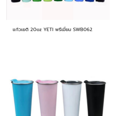
แก้วเยติ 20oz YETI พรีเมี่ยม SWB062