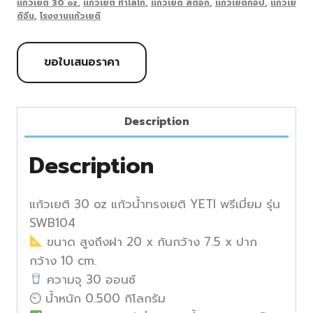
แก้วเยติ 30 oz
,
แก้วเยติ ทำโลโก้
,
แก้วเยติ สต๊อก
,
แก้วเยติก็อป
,
แก้วเย
ติจีน
,
โรงงานแก้วเยติ
ขอใบเสนอราคา
Description
Description
แก้วเยติ 30 oz แก้วน้ำทรงเยติ YETI พรีเมี่ยม รุ่น
SWB104
ขนาด สูงถึงฝา 20 x ก้นกว้าง 7.5 x ปาก
กว้าง 10 cm.
ความจุ 30 ออนซ์
⏲ น้ำหนัก 0.500 กิโลกรัม