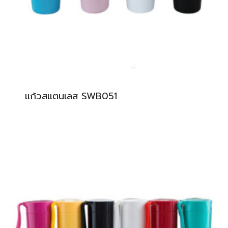
แก้วสแตนเลส SWB051