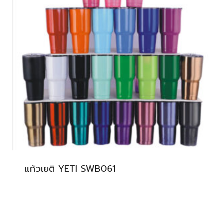
แก้วเยติ YETI SWB061