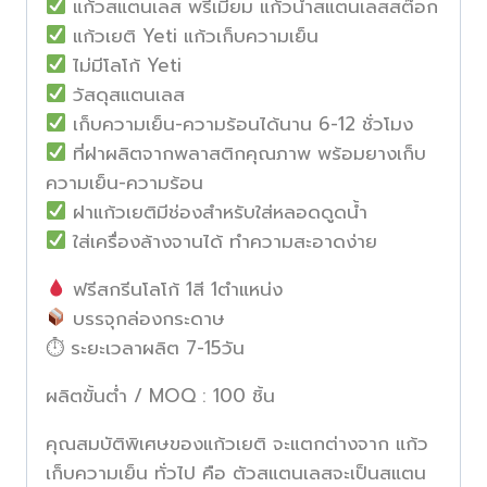
แก้วสแตนเลส พรีเมี่ยม แก้วน้ำสแตนเลสสต๊อก
แก้วเยติ Yeti แก้วเก็บความเย็น
ไม่มีโลโก้ Yeti
วัสดุสแตนเลส
เก็บความเย็น-ความร้อนได้นาน 6-12 ชั่วโมง
ที่ฝาผลิตจากพลาสติกคุณภาพ พร้อมยางเก็บ
ความเย็น-ความร้อน
ฝาแก้วเยติมีช่องสำหรับใส่หลอดดูดน้ำ
ใส่เครื่องล้างจานได้ ทำความสะอาดง่าย
ฟรีสกรีนโลโก้ 1สี 1ตำแหน่ง
บรรจุกล่องกระดาษ
⏱ ระยะเวลาผลิต 7-15วัน
ผลิตขั้นต่ำ / MOQ : 100 ชิ้น
คุณสมบัติพิเศษของแก้วเยติ จะแตกต่างจาก แก้ว
เก็บความเย็น ทั่วไป คือ ตัวสแตนเลสจะเป็นสแตน