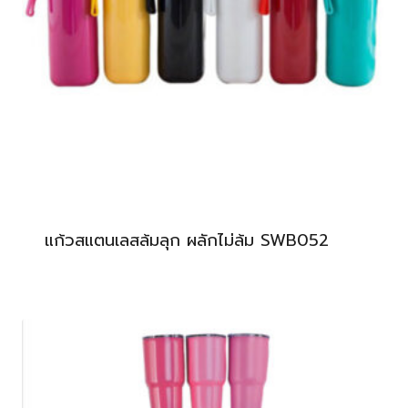
แก้วสแตนเลสล้มลุก ผลักไม่ล้ม SWB052