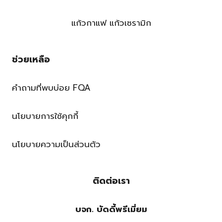
แก้วกาแฟ แก้วเซรามิก
ช่วยเหลือ
คำถามที่พบบ่อย FQA
นโยบายการใช้คุกกี้
นโยบายความเป็นส่วนตัว
ติดต่อเรา
บจก. บัดดี้พรีเมี่ยม