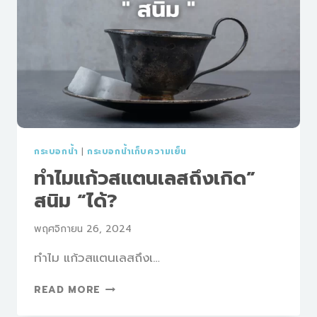
กระบอกน้ำ
|
กระบอกน้ำเก็บความเย็น
ทำไมแก้วสแตนเลสถึงเกิด”
สนิม “ได้?
พฤศจิกายน 26, 2024
ทำไม แก้วสแตนเลสถึงเ…
ทำไม
READ MORE
แก้ว
ส