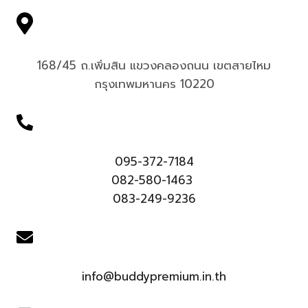
168/45 ถ.เพิ่มสิน แขวงคลองถนน เขตสายไหม
กรุงเทพมหานคร 10220
095-372-7184
082-580-1463
083-249-9236
info@buddypremium.in.th