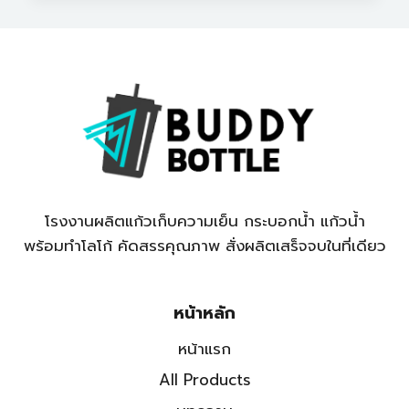
วน้ำส
แตน
เลส
หรือ
แก้ว
เก็บ
ความ
เย็น
โรงงานผลิตแก้วเก็บความเย็น กระบอกน้ำ แก้วน้ำ
พร้อมทำโลโก้ คัดสรรคุณภาพ สั่งผลิตเสร็จจบในที่เดียว
หน้าหลัก
หน้าแรก
All Products