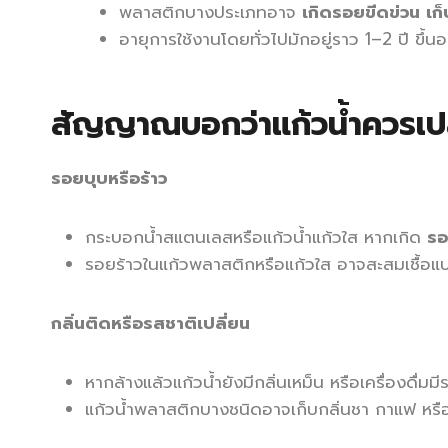
พลาสติกบางประเภทอาจ
เกิดรอยขีดข่วน เก็
อายุการใช้งานโดยทั่วไปมักอยู่ราว 1–2 ปี ขึ
สัญญาณบอกว่าแก้วน้ำควรเปล
รอยบุบหรือร้าว
กระบอกน้ำสแตนเลสหรือแก้วน้ำแก้วใส หากเกิด
รอ
รอยร้าวในแก้วพลาสติกหรือแก้วใส อาจสะสมเชื้อแบคท
กลิ่นติดหรือรสชาติเปลี่ยน
หากล้างแล้วแก้วน้ำยังมีกลิ่นเหม็น หรือเครื่องดื
แก้วน้ำพลาสติกบางชนิดอาจเก็บกลิ่นชา กาแฟ หรือเค