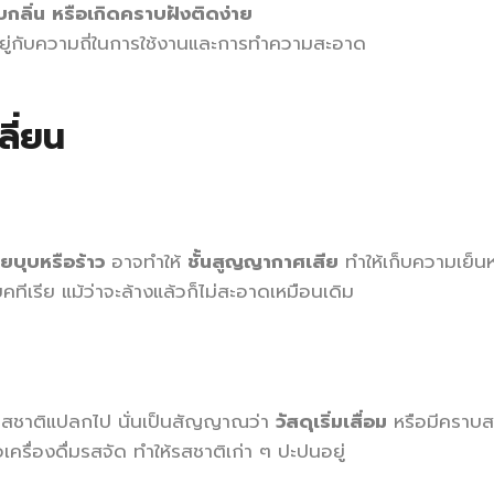
บกลิ่น หรือเกิดคราบฝังติดง่าย
้นอยู่กับความถี่ในการใช้งานและการทำความสะอาด
ี่ยน
ยบุบหรือร้าว
อาจทำให้
ชั้นสูญญากาศเสีย
ทำให้เก็บความเย็น
ีเรีย แม้ว่าจะล้างแล้วก็ไม่สะอาดเหมือนเดิม
่มมีรสชาติแปลกไป นั่นเป็นสัญญาณว่า
วัสดุเริ่มเสื่อม
หรือมีคราบส
รื่องดื่มรสจัด ทำให้รสชาติเก่า ๆ ปะปนอยู่