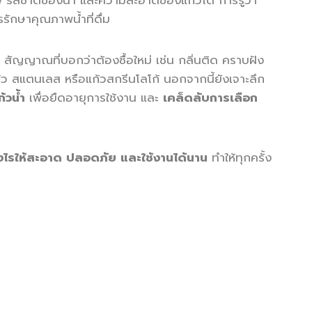
พ รสชาติของน้ำ และความสะอาดของแก้วได้ การรู้ว่า
รรักษาคุณภาพน้ำที่ดื่ม
 สัญญาณที่บอกว่าต้องซื้อใหม่ เช่น กลิ่นติด คราบฝัง
้ว สแตนเลส หรือแก้วสกรีนโลโก้ นอกจากนี้ยังเจาะลึก
้วน้ำ
เพื่อยืดอายุการใช้งาน และ
เคล็ดลับการเลือก
ย่างไรให้สะอาด ปลอดภัย และใช้งานได้นาน
ทำให้ทุกครั้ง