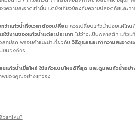
เหมือนกัน หากใช้แก้วน้ำเก่าหรือเสื่อมสภาพอาจส่งผลต่อสุขภา
่เรื่องความสะอาดเท่านั้น แต่ยังเกี่ยวข้องกับความปลอดภัยและกา
่าแก้วน้ำถึงเวลาต้องเปลี่ยน
ควรเปลี่ยนแก้วน้ำบ่อยแค่ไหน?
ารใช้งานของแก้วน้ำแต่ละประเภท
ไม่ว่าจะเป็นพลาสติก แก้วแก
หรือสกปรก พร้อมคำแนะนำเกี่ยวกับ
วิธีดูแลและทำความสะอาดแก
เมี่ยมองค์กร
ยนแก้วน้ำเมื่อไหร่ ใช้แก้วแบบไหนดีที่สุด และดูแลแก้วน้ำอ
ุขภาพของคุณอย่างแท้จริง
ร็วแค่ไหน?