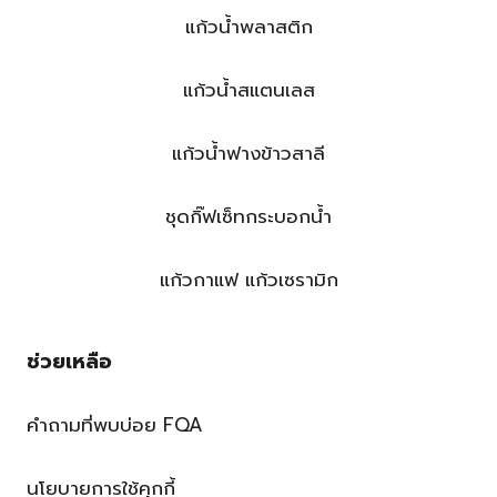
แก้วน้ำพลาสติก
แก้วน้ำสแตนเลส
แก้วน้ำฟางข้าวสาลี
ชุดกิ๊ฟเซ็ทกระบอกน้ำ
แก้วกาแฟ แก้วเซรามิก
ช่วยเหลือ
คำถามที่พบบ่อย FQA
นโยบายการใช้คุกกี้