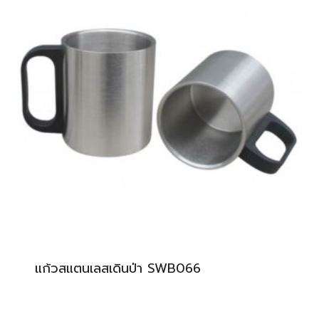
แก้วสแตนเลสเดินป่า SWB066