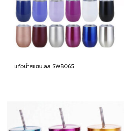
แก้วน้ำสแตนเลส SWB065