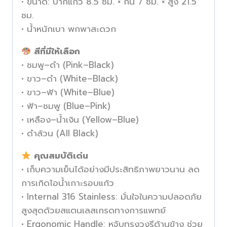
• ขนาด: ปากแก้ว 8.5 ซม. × ก้น 7 ซม. × สูง 21.5
ซม.
• น้ำหนักเบา พกพาสะดวก
สีที่มีให้เลือก
• ชมพู–ดำ (Pink–Black)
• ขาว–ดำ (White–Black)
• ขาว–ฟ้า (White–Blue)
• ฟ้า–ชมพู (Blue–Pink)
• เหลือง–น้ำเงิน (Yellow–Blue)
• ดำล้วน (All Black)
คุณสมบัติเด่น
• เก็บความเย็นได้อย่างมีประสิทธิภาพยาวนาน ลด
การเกิดไอน้ำเกาะรอบแก้ว
• Internal 316 Stainless: มั่นใจในความปลอดภัย
สูงสุดด้วยสแตนเลสเกรดทางการแพทย์
• Ergonomic Handle: หูจับทรงวงรีด้านข้าง ช่วย