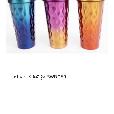
แก้วสตาร์บัคสีรุ้ง SWB059