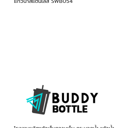
แก้วน้ำสแตนเลส SWB054